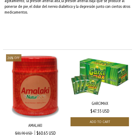
agotamiento, la presión arterial alta, la presión arterial baja que se produce al
ponerse de pie, el dolor del nervio diabético y la depresión junto con ciertos otros
medicamentos.
26
%
OFF
GARCIMAX
$47.55 USD
AMALAKI
$60.65 USD
$81.90 USD