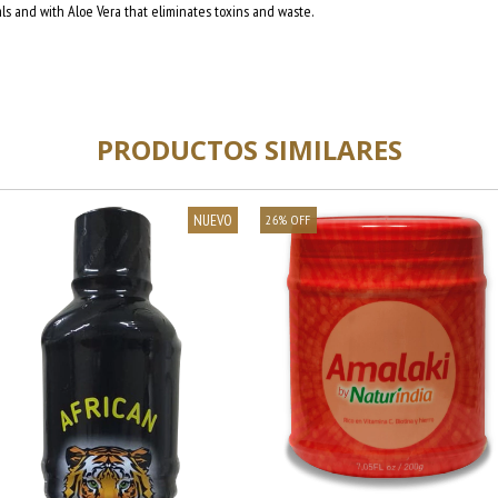
als and with Aloe Vera that eliminates toxins and waste.
PRODUCTOS SIMILARES
NUEVO
26
%
OFF